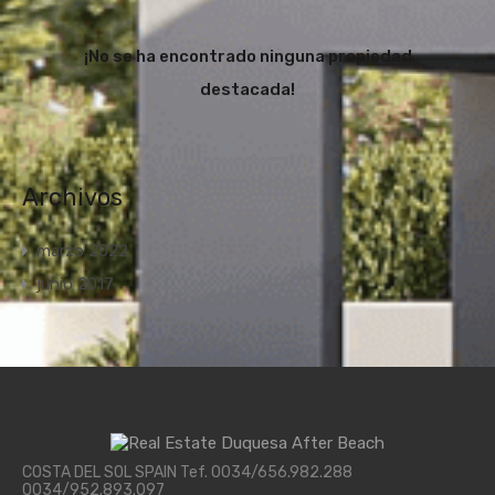
¡No se ha encontrado ninguna propiedad
destacada!
Archivos
marzo 2022
junio 2017
COSTA DEL SOL SPAIN Tef. 0034/656.982.288
0034/952.893.097