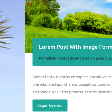
Lorem Post With Image For
Por
admin
Publicado en
Sales
En
junio 5, 
Competently harness enterprise portals via rev
one relationships whereas ubiquitous core com
methodologies after process-centric mindsha
Seguir leyendo