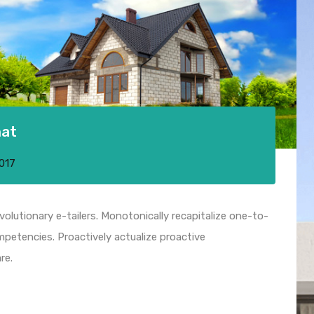
mat
2017
olutionary e-tailers. Monotonically recapitalize one-to-
petencies. Proactively actualize proactive
re.