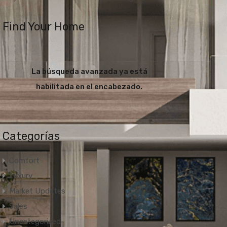
Find Your Home
La búsqueda avanzada ya está
habilitada en el encabezado.
Categorías
Comfort
Luxury
Market Updates
Sales
Uncategorized