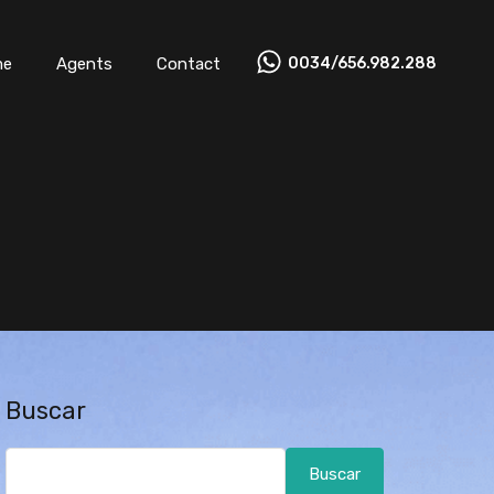
Home
Agents
Contact
0034/656.982.288
me
Agents
Contact
0034/656.982.288
Buscar
Buscar